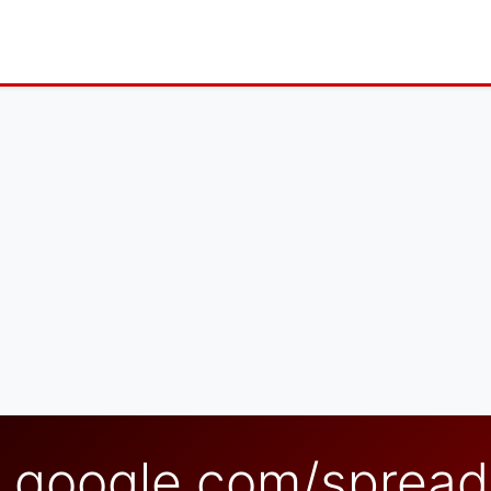
adsheets/d/1h7cWCJ6L-m9NzZjkIvYbpuOPRoJKBu2