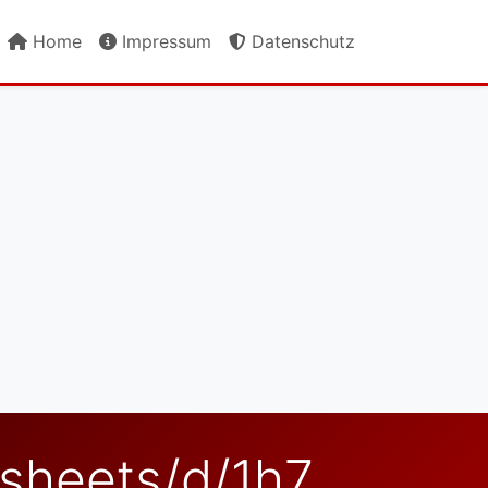
Home
Impressum
Datenschutz
SLnvYalYKvDo/edit?usp=sharing