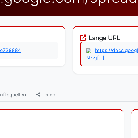
Lange URL
ice728884
https://docs.goo
NzZj[...]
iffsquellen
Teilen